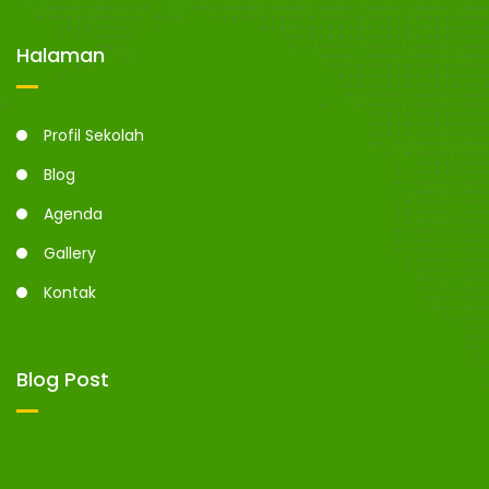
N
n
g
Halaman
G
Profil Sekolah
Blog
Agenda
Gallery
Kontak
Blog Post