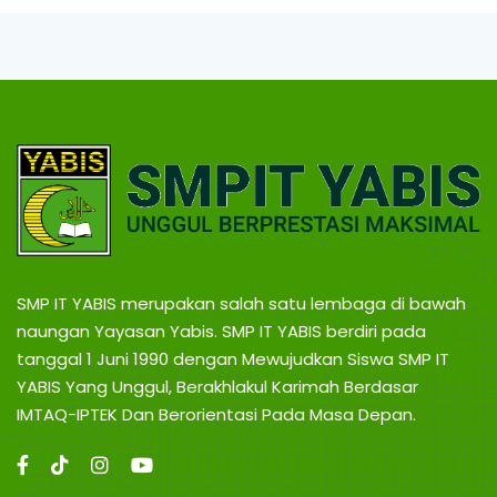
B
g
,
I
T
r
a
S
v
e
l
B
P
a
l
O
e
m
N
b
SMP IT YABIS merupakan salah satu lembaga di bawah
a
naungan Yayasan Yabis. SMP IT YABIS berdiri pada
n
tanggal 1 Juni 1990 dengan Mewujudkan Siswa SMP IT
T
g
YABIS Yang Unggul, Berakhlakul Karimah Berdasar
L
a
IMTAQ-IPTEK Dan Berorientasi Pada Masa Depan.
A
m
p
u