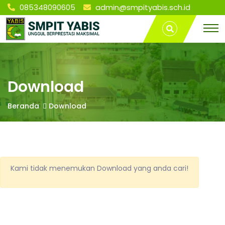
085348090605
admin@smpityabis.sch.id
S
Download
T
| SMP IT
r
YABIS
a
M
BONTANG
v
e
l
P
L
Download
a
m
I
Beranda
Download
p
u
n
T
g
P
Y
a
Kami tidak menemukan Download yang anda cari!
l
e
A
m
b
a
n