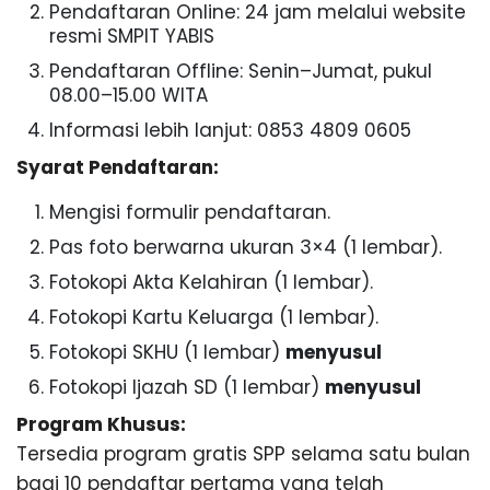
N
n
Pendaftaran Online: 24 jam melalui website
g
resmi SMPIT YABIS
G
Pendaftaran Offline: Senin–Jumat, pukul
08.00–15.00 WITA
Informasi lebih lanjut: 0853 4809 0605
Syarat Pendaftaran:
Mengisi formulir pendaftaran.
Pas foto berwarna ukuran 3×4 (1 lembar).
Fotokopi Akta Kelahiran (1 lembar).
Fotokopi Kartu Keluarga (1 lembar).
Fotokopi SKHU (1 lembar)
menyusul
Fotokopi Ijazah SD (1 lembar)
menyusul
Program Khusus:
Tersedia program gratis SPP selama satu bulan
bagi 10 pendaftar pertama yang telah