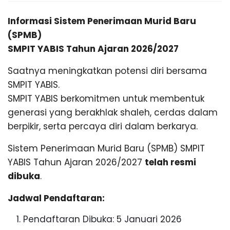
B
g
,
Informasi Sistem Penerimaan Murid Baru
I
T
(SPMB)
r
a
SMPIT YABIS Tahun Ajaran 2026/2027
S
v
e
Saatnya meningkatkan potensi diri bersama
l
B
SMPIT YABIS.
P
SMPIT YABIS berkomitmen untuk membentuk
a
l
O
generasi yang berakhlak shaleh, cerdas dalam
e
berpikir, serta percaya diri dalam berkarya.
m
N
b
Sistem Penerimaan Murid Baru (SPMB) SMPIT
a
n
YABIS Tahun Ajaran 2026/2027
telah resmi
T
g
dibuka
.
L
a
Jadwal Pendaftaran:
A
m
p
Pendaftaran Dibuka: 5 Januari 2026
u