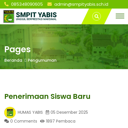
085348090605
admin@smpityabis.sch.id
S
Penerimaan
T
Siswa Baru |
r
SMP IT YABIS
a
M
BONTANG
v
e
l
P
L
Pages
a
m
I
Beranda
Pengumuman
p
u
n
T
g
P
Y
a
Penerimaan Siswa Baru
l
e
A
m
HUMAS YABIS
05 Desember 2025
b
a
0 Comments
1897 Pembaca
n