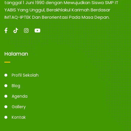
N
n
tanggal 1 Juni 1990 dengan Mewujudkan Siswa SMP IT
g
YABIS Yang Unggul, Berakhlakul Karimah Berdasar
G
IMTAQ-IPTEK Dan Berorientasi Pada Masa Depan.
Halaman
Profil Sekolah
Blog
Agenda
Gallery
Kontak