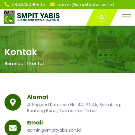
085348090605
admin@smpityabis.sch.id
S
Kontak |
T
SMP IT
r
YABIS
a
M
BONTANG
v
e
l
P
L
Kontak
a
m
I
Beranda
Kontak
p
u
n
T
g
P
Alamat
Y
a
l
Jl. Brigjend Katamso No. 40, RT 45, Belimbing,
e
Bontang Barat, Kalimantan Timur
A
m
b
Email
a
admin@smpityabis.sch.id
n