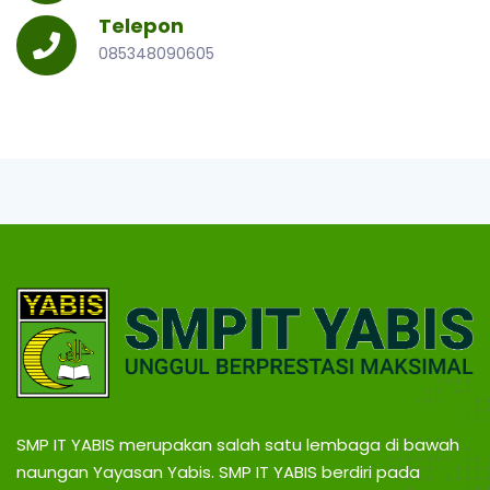
B
g
Telepon
,
I
085348090605
T
r
a
S
v
e
l
B
P
a
l
O
e
m
N
b
a
n
T
g
L
a
A
m
SMP IT YABIS merupakan salah satu lembaga di bawah
p
naungan Yayasan Yabis. SMP IT YABIS berdiri pada
u