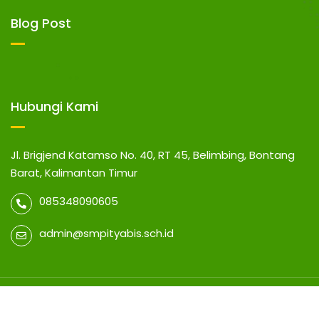
Blog Post
Hubungi Kami
Jl. Brigjend Katamso No. 40, RT 45, Belimbing, Bontang
Barat, Kalimantan Timur
085348090605
admin@smpityabis.sch.id
© 2026 SMP IT YABIS BONTANG